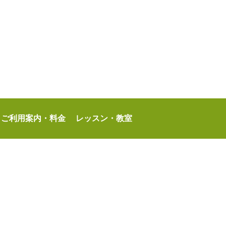
ご利用案内・料金
レッスン・教室
定管理者：サンクス東村山パートナーズ