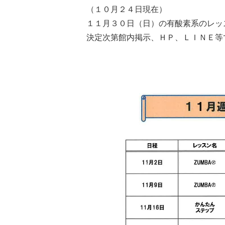
（１０月２４日現在）
１１月３０日（日）の有酸素系のレッ
決定次第館内掲示、ＨＰ、ＬＩＮＥ等