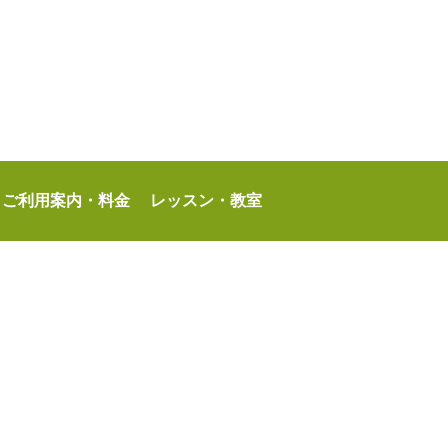
ご利用案内・料金
レッスン・教室
定管理者：サンクス東村山パートナーズ