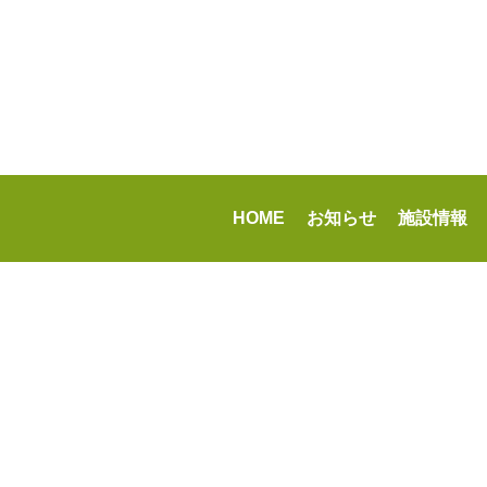
HOME
お知らせ
施設情報
-->
指
© Higashimurayama City. All rights reserved.