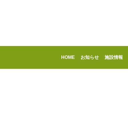
HOME
お知らせ
施設情報
-->
指
© Higashimurayama City. All rights reserved.