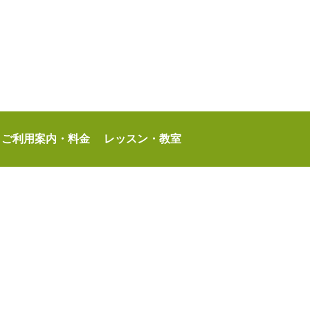
ご利用案内・料金
レッスン・教室
定管理者：サンクス東村山パートナーズ