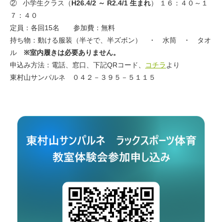
② 小学生クラス（
H26.4/2 ～ R2.4/1 生まれ
） １６：４０～１
７：４０
定員：各回15名 参加費：無料
持ち物：動ける服装（半そで、半ズボン） ・ 水筒 ・ タオ
ル
※室内履きは必要ありません。
申込み方法：電話、窓口、下記QRコード、
コチラ
より
東村山サンパルネ ０４２－３９５－５１１５